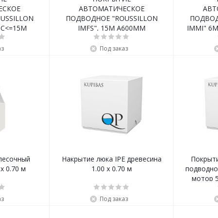
ЕСКОЕ
АВТОМАТИЧЕСКОЕ
АВТ
USSILLON
ПОДВОДНОЕ "ROUSSILLON
ПОДВОД
SC<=15M
IMFS", 15M A600MM
IMMI" 6
M
аз
Под заказ
песочный
Накрытие люка IPE древесина
Покрыт
x 0.70 м
1.00 x 0.70 м
подводное
мотор 5
аз
Под заказ