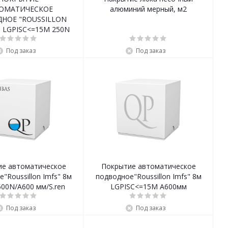
ОМАТИЧЕСКОЕ
алюминий мерный, м2
НОЕ "ROUSSILLON
M LGPISC<=15M 250N
AFDC
Под заказ
Под заказ
ие автоматическое
Покрытие автоматическое
"Roussillon Imfs" 8м
подводное"Roussillon Imfs" 8м
00N/A600 мм/S.ren
LGPISC<=15M A600мм
Под заказ
Под заказ