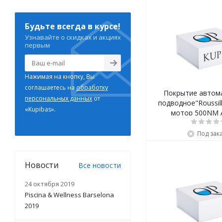
Будьте всегда в курсе!
Узнавайте о скидках и акциях
первым
Нажимая на кнопку, Вы
соглашаетесь на
обработку
Покрытие автом
персональных данных
от
подводное"Roussill
«Kupibas».
мотор 500NM 
Под зак
Новости
Все новости
24 октября 2019
Piscina & Wellness Barselona
2019