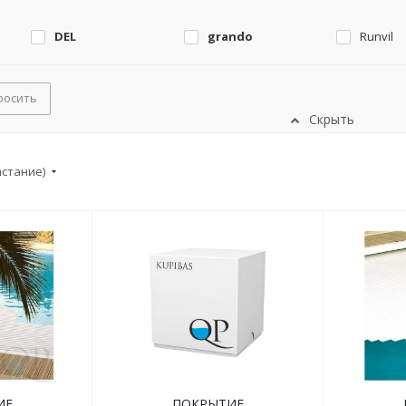
DEL
grando
Runvil
росить
Скрыть
астание)
ИЕ
ПОКРЫТИЕ