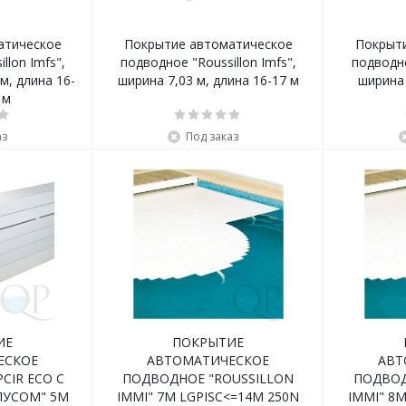
атическое
Покрытие автоматическое
Покрыт
llon Imfs",
подводное "Roussillon Imfs",
подводно
ширина 7,03 м, длина 16-17 м
ширина 
 м
аз
Под заказ
ИЕ
ПОКРЫТИЕ
ЕСКОЕ
АВТОМАТИЧЕСКОЕ
АВТ
CIR ECO С
ПОДВОДНОЕ "ROUSSILLON
ПОДВОД
УСОМ" 5M
IMMI" 7M LGPISC<=14M 250N
IMMI" 8