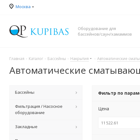
Москва
Оборудование для
бассейнов/саун/хамаммов
Главная
-
Каталог
-
Бассейны
-
Накрытия
-
Автоматические смат
Автоматические сматываю
Бассейны
Фильтр по пара
Фильтрация / Насосное
Цена
оборудование
Закладные