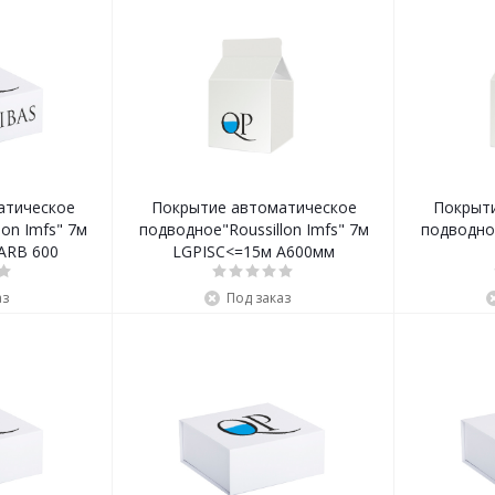
атическое
Покрытие автоматическое
Покрыт
on Imfs" 7м
подводное"Roussillon Imfs" 7м
подводное
ARB 600
LGPISC<=15м A600мм
аз
Под заказ