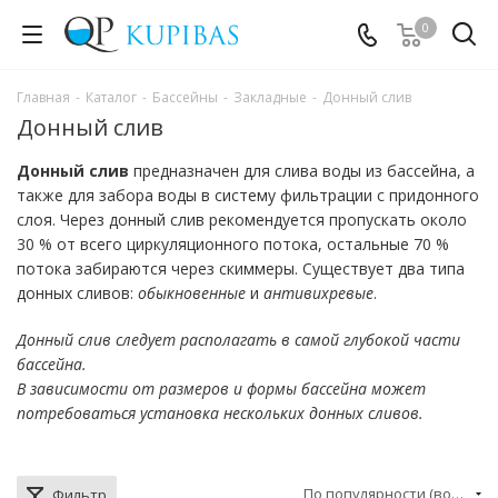
0
Главная
-
Каталог
-
Бассейны
-
Закладные
-
Донный слив
Донный слив
Донный слив
предназначен для слива воды из бассейна, а
также для забора воды в систему фильтрации с придонного
слоя. Через донный слив рекомендуется пропускать около
30 % от всего циркуляционного потока, остальные 70 %
потока забираются через скиммеры. Существует два типа
донных сливов:
обыкновенные
и
антивихревые
.
Донный слив следует располагать в самой глубокой части
бассейна.
В зависимости от размеров и формы бассейна может
потребоваться установка нескольких донных сливов.
По популярности (возрастание)
Фильтр