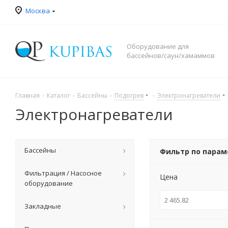
Москва
Оборудование для
бассейнов/саун/хамаммов
Главная
-
Каталог
-
Бассейны
-
Подогрев
-
Электронагреватели
Электронагреватели
Бассейны
Фильтр по пара
Фильтрация / Насосное
Цена
оборудование
Закладные