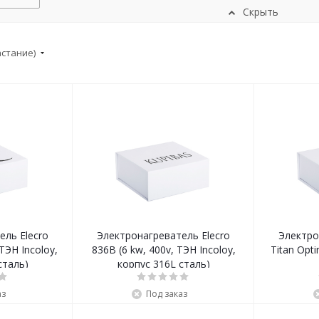
Скрыть
астание)
ель Elecro
Электронагреватель Elecro
Электро
ТЭН Incoloy,
836B (6 kw, 400v, ТЭН Incoloy,
Titan Opti
сталь)
корпус 316L сталь)
аз
Под заказ