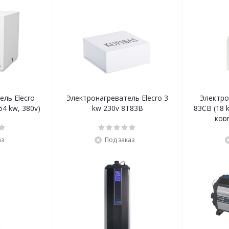
ель Elecro
Электронагреватель Elecro 3
Электро
54 kw, 380v)
kw 230v 8Т83В
83CB (18 k
кор
аз
Под заказ