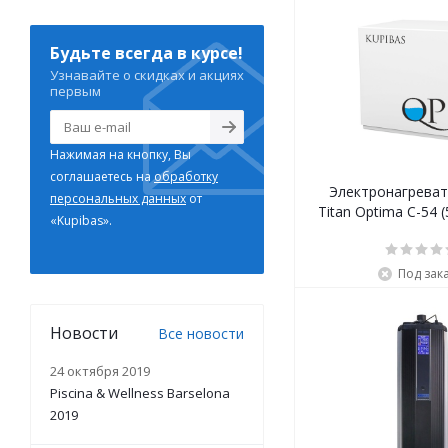
Будьте всегда в курсе!
Узнавайте о скидках и акциях
первым
Нажимая на кнопку, Вы
соглашаетесь на
обработку
Электронагреват
персональных данных
от
Titan Optima C-54 (
«Kupibas».
Под зак
Новости
Все новости
24 октября 2019
Piscina & Wellness Barselona
2019