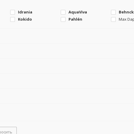
Idrania
AquaViva
Behnck
Kokido
Pahlén
Max Da
росить