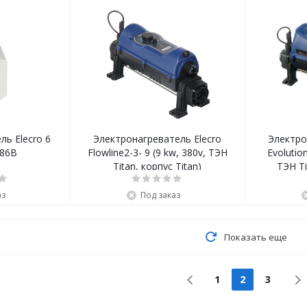
ль Elecro 6
Электронагреватель Elecro
Электро
Т86В
Flowline2-3- 9 (9 kw, 380v, ТЭН
Evolutio
Titan, корпус Titan)
ТЭН Ti
аз
Под заказ
Показать еще
1
2
3