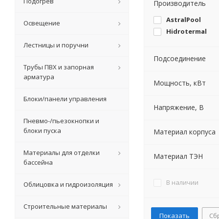
Подогрев
Производитель
AstralPool
Освещение
Hidrotermal
Лестницы и поручни
Подсоединение
Трубы ПВХ и запорная
арматура
Мощность, кВт
Блоки/панели управления
Напряжение, В
Пневмо-/пьезокнопки и
блоки пуска
Материал корпуса
Материалы для отделки
Материал ТЭН
бассейна
В наличии
Облицовка и гидроизоляция
Строительные материалы
Сб