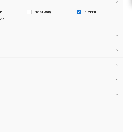
e
Bestway
Elecro
pra