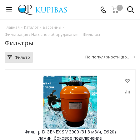
0
Главная
-
Каталог
-
Бассейны
-
Фильтрация / Насосное оборудование
-
Фильтры
Фильтры
По популярности (возрастание)
Фильтр
Фильтр DIGENEX SMG900 (31.8 м3/ч, D920)
ламин.,боковое подключение