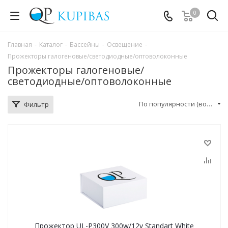
0
Главная
-
Каталог
-
Бассейны
-
Освещение
-
Прожекторы галогеновые/светодиодные/оптоволоконные
Прожекторы галогеновые/
светодиодные/оптоволоконные
По популярности (возрастание)
Фильтр
Прожектор UL-P300V 300w/12v Standart White