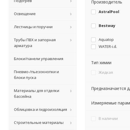
Подогрев
Производитель
AstralPool
Освещение
Bestway
Лестницы и поручни
Aquatop
Трубы ПВХ и запорная
арматура
WATER-i.d.
Блоки/панели управления
Тип химии
Пневмо-/пьезокнопки и
Жидкая
блоки пуска
Предназначается д
Материалы для отделки
бассейна
Измеряемые пара
Облицовка и гидроизоляция
В наличии
Строительные материалы