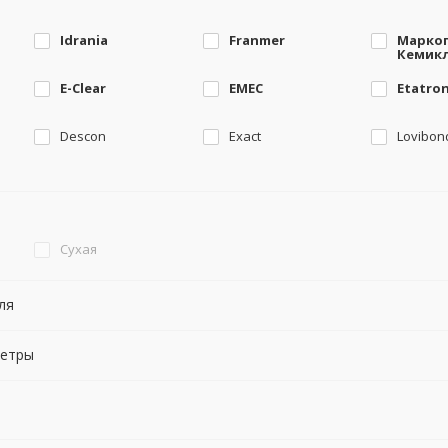
Idrania
Franmer
Марко
Кемик
E-Clear
EMEC
Etatron
Descon
Exact
Lovibon
Сухая
ля
метры