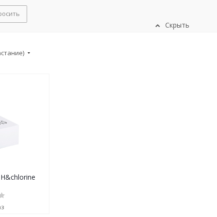
росить
Скрыть
астание)
H&chlorine
аз