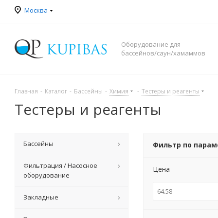
Москва
Оборудование для
бассейнов/саун/хамаммов
Главная
-
Каталог
-
Бассейны
-
Химия
-
Тестеры и реагенты
Тестеры и реагенты
Бассейны
Фильтр по пара
Фильтрация / Насосное
Цена
оборудование
Закладные