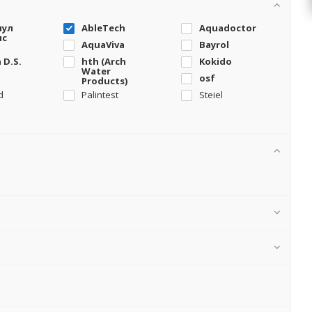
пул
AbleTech
Aquadoctor
лс
AquaViva
Bayrol
 D.S.
hth (Arch
Kokido
Water
osf
Products)
d
Palintest
Steiel