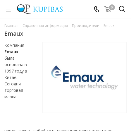
0
Главная
-
Справочная информация
-
Производители
-
Emaux
Emaux
Компания
Emaux
была
основана в
1997 году в
Китае.
Сегодня
торговая
марка
представляет собой сеть производственных центров,