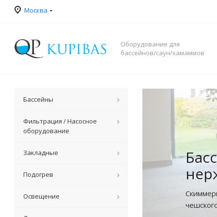
Москва
Оборудование для
бассейнов/саун/хамаммов
Бассейны
Фильтрация / Насосное
оборудование
Бас
Закладные
нер
Подогрев
Скиммер
Освещение
чешског