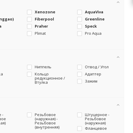
Xenozone
AquaViva
onggao)
Fiberpool
Greenline
a
Praher
Speck
Plimat
Pro Aqua
Ниппель
Отвод / Угол
ка
Кольцо
Адаптер
редукционное /
Зажим
Втулка
 -
Резьбовое
Штуцерное -
вое
(наружная) -
Резьбовое
ая)
Резьбовое
(наружная)
(внутренняя)
Фланцевое