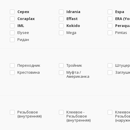
Cepex
Idrania
Espa
Coraplax
Effast
ERA (Y
IML
Kokido
Peraqu
Elysee
Mega
Pimtas
Ридан
Переходник
Тройник
Штуцер
Крестовина
Муфта /
Заглуш
Американка
Резьбовое
Клеевое -
Клеевое
(внутренняя)
Резьбовое
Резьбо
(внутренняя)
(наружн