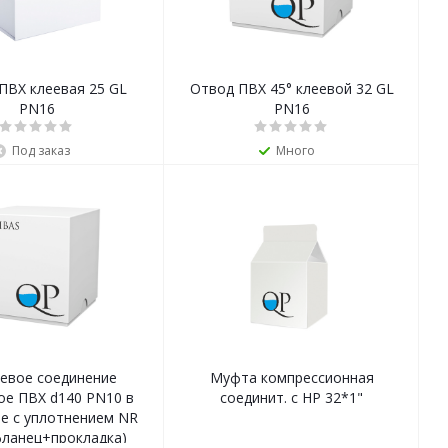
ПВХ клеевая 25 GL
Отвод ПВХ 45° клеевой 32 GL
PN16
PN16
Под заказ
Много
евое соединение
Муфта компрессионная
ое ПВХ d140 PN10 в
соединит. с НР 32*1"
е с уплотнением NR
фланец+прокладка)