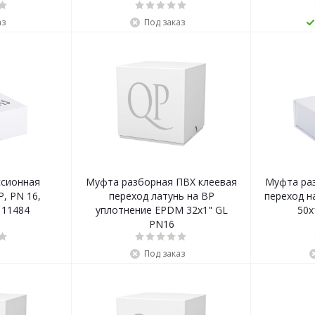
аз
Под заказ
сионная
Муфта разборная ПВХ клеевая
Муфта ра
Р, PN 16,
переход латунь на ВР
переход н
 11484
уплотнение EPDM 32x1" GL
50x
PN16
Под заказ