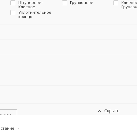
Штуцерное -
Грувлочное
Клеевое
Клеевое
Грувло
Уплотнительное
кольцо
Скрыть
росить
астание)