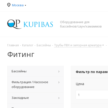
Москва
Оборудование для
бассейнов/саун/хамаммов
Главная
-
Каталог
-
Бассейны
-
Трубы ПВХ и запорная арматура
-
Фитинг
Бассейны
Фильтр по пара
Фильтрация / Насосное
Цена
оборудование
Закладные