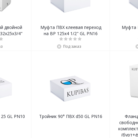
й двойной
Муфта ПВХ клеевая переход
Муфта 
32х25х3/4"
на ВР 125x4 1/2" GL PN16
аз
Под заказ
Тройник 90° ПВХ d125 GL PN10
Тройник 90° ПВХ d50 GL PN16
Фланц
свободн
комплект
(бурт+