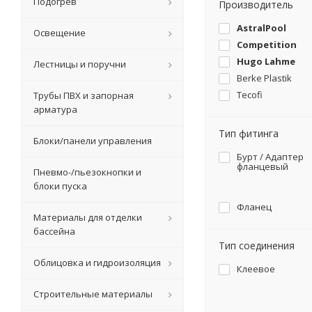
Подогрев
Производитель
AstralPool
Освещение
Competition
Hugo Lahme
Лестницы и поручни
Berke Plastik
Tecofi
Трубы ПВХ и запорная
арматура
Тип фитинга
Блоки/панели управления
Бурт / Адаптер
фланцевый
Пневмо-/пьезокнопки и
блоки пуска
Фланец
Материалы для отделки
бассейна
Тип соединения
Облицовка и гидроизоляция
Клеевое
Строительные материалы