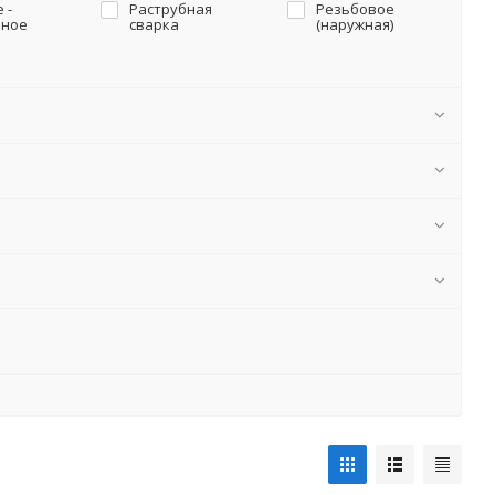
 -
Раструбная
Резьбовое
чное
сварка
(наружная)