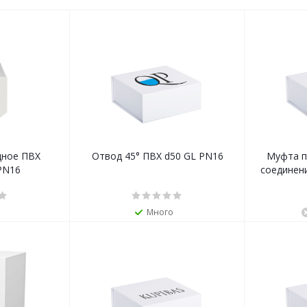
дное ПВХ
Отвод 45° ПВХ d50 GL PN16
Муфта п
PN16
соединени
Много