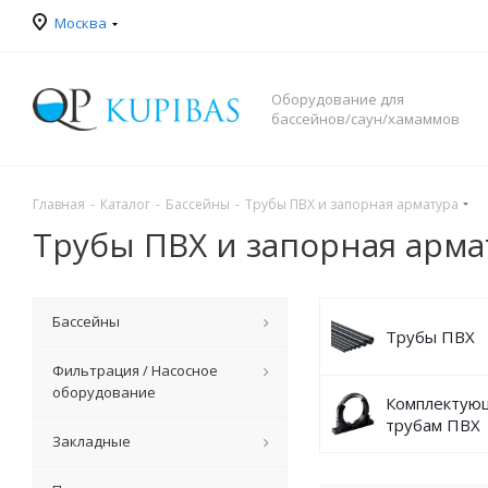
Москва
Оборудование для
бассейнов/саун/хамаммов
Главная
-
Каталог
-
Бассейны
-
Трубы ПВХ и запорная арматура
Трубы ПВХ и запорная арма
Бассейны
Трубы ПВХ
Фильтрация / Насосное
оборудование
Комплектую
трубам ПВХ
Закладные