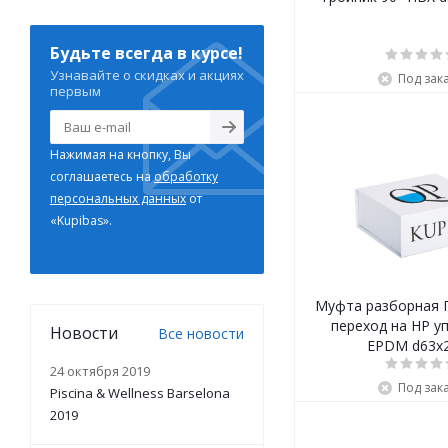
Будьте всегда в курсе!
Узнавайте о скидках и акциях
Под зак
первым
Нажимая на кнопку, Вы
соглашаетесь на
обработку
персональных данных
от
«Kupibas».
Муфта разборная 
переход на НР у
Новости
Все новости
EPDM d63х2
24 октября 2019
Под зак
Piscina & Wellness Barselona
2019