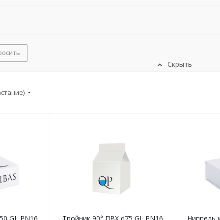
росить
Скрыть
астание)
Тройник 90° ПВХ d50 GL PN16
Тройник 90° ПВХ d75 GL PN16
Ниппель 