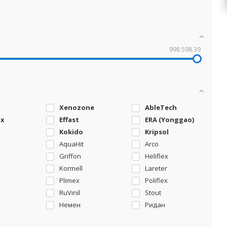
998 598.39
Xenozone
AbleTech
ax
Effast
ERA (Yonggao)
Kokido
Kripsol
AquaHit
Arco
Griffon
Heliflex
Kormell
Lareter
Plimex
Poliflex
RuVinil
Stout
Немен
Ридан