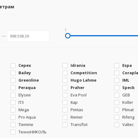
метрам
1
Cepex
Idrania
Espa
Bailey
Competition
Corapl
Greenline
Hugo Lahme
IML
Peraqua
Praher
Speck
Elysee
Eva Pool
GEB
IT3
Itap
Koller
Mega
Pimtas
Plimat
Pro Aqua
Remer
Rifeng
Tiemme
Transflot
Valtec
ТехноНИКОЛЬ