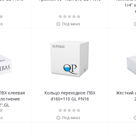
1/4" 
аз
Под заказ
ПВХ клеевая
Кольцо переходное ПВХ
Жесткий 
плотнение
d160×110 GL PN16
",GL
аз
Под заказ