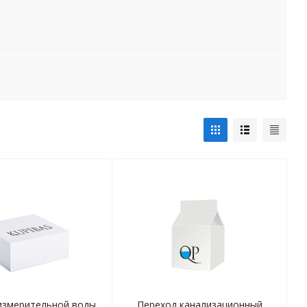
измерительной воды
Переход канализационный