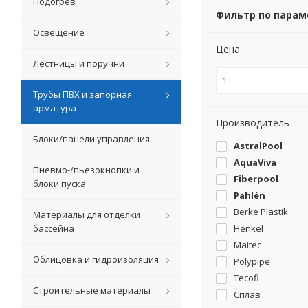
Подогрев
Фильтр по пара
Освещение
Цена
Лестницы и поручни
Трубы ПВХ и запорная
арматура
Производитель
Блоки/панели управления
AstralPool
AquaViva
Пневмо-/пьезокнопки и
Fiberpool
блоки пуска
Pahlén
Berke Plastik
Материалы для отделки
бассейна
Henkel
Maitec
Облицовка и гидроизоляция
Polypipe
Tecofi
Строительные материалы
Сплав