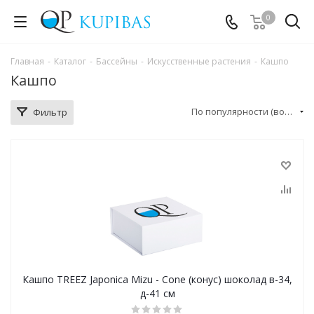
0
Главная
-
Каталог
-
Бассейны
-
Искусственные растения
-
Кашпо
Кашпо
По популярности (возрастание)
Фильтр
Кашпо TREEZ Japonica Mizu - Cone (конус) шоколад в-34,
д-41 см