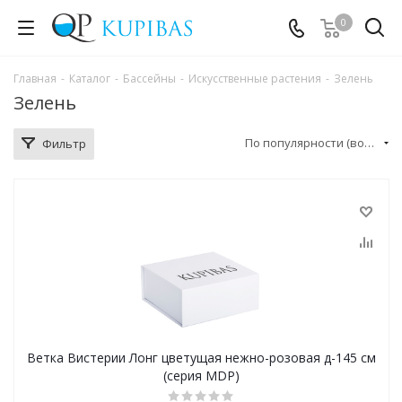
0
Главная
-
Каталог
-
Бассейны
-
Искусственные растения
-
Зелень
Зелень
По популярности (возрастание)
Фильтр
Ветка Вистерии Лонг цветущая нежно-розовая д-145 см
(серия MDP)