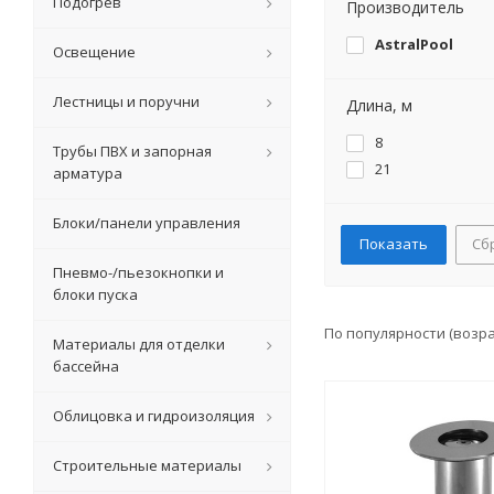
Подогрев
Производитель
AstralPool
Освещение
Лестницы и поручни
Длина, м
8
Трубы ПВХ и запорная
21
арматура
Блоки/панели управления
Сб
Пневмо-/пьезокнопки и
блоки пуска
По популярности (возр
Материалы для отделки
бассейна
Облицовка и гидроизоляция
Строительные материалы