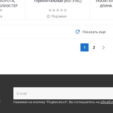
ВОРОТА,
горизонтальный (AISI 316L)
УКАЗАТЕ
ПОЛИЭСТЕР
ДЛИНА 
аз
Под заказ
Показать еще
1
2
!
Нажимая на кнопнку "Подписаться", Вы соглашаетесь на
обработ