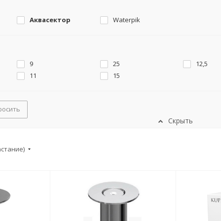
Аквасектор
Waterpik
9
25
12,5
11
15
росить
Скрыть
астание)