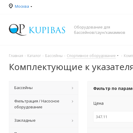
Москва
Оборудование для
бассейнов/саун/хамаммов
Главная
-
Каталог
-
Бассейны
-
Спортивное оборудование
-
Комп
Комплектующие к указател
Бассейны
Фильтр по пара
Фильтрация / Насосное
Цена
оборудование
Закладные