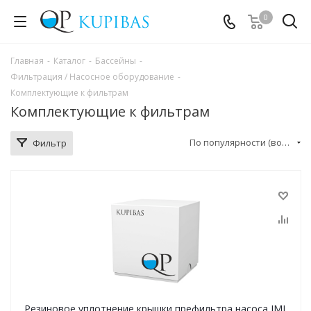
0
Главная
-
Каталог
-
Бассейны
-
Фильтрация / Насосное оборудование
-
Комплектующие к фильтрам
Комплектующие к фильтрам
По популярности (возрастание)
Фильтр
Резиновое уплотнение крышки префильтра насоса IML