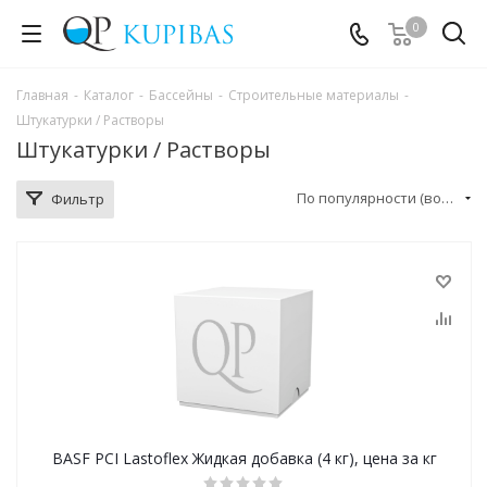
0
Главная
-
Каталог
-
Бассейны
-
Строительные материалы
-
Штукатурки / Растворы
Штукатурки / Растворы
По популярности (возрастание)
Фильтр
BASF PCI Lastoflex Жидкая добавка (4 кг), цена за кг