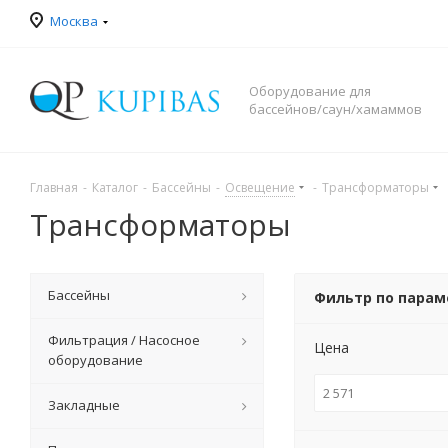
Москва
Оборудование для
бассейнов/саун/хамаммов
Главная
-
Каталог
-
Бассейны
-
Освещение
-
Трансформаторы
Трансформаторы
Бассейны
Фильтр по пара
Фильтрация / Насосное
Цена
оборудование
Закладные