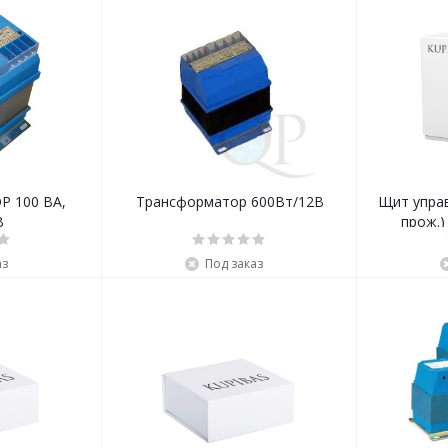
 100 ВА,
Трансформатор 600Вт/12В
Щит управ
В
прож.) 
аз
Под заказ