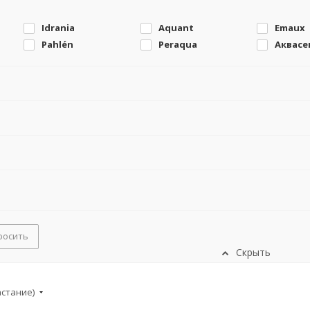
Idrania
Aquant
Emaux
Pahlén
Peraqua
Аквасе
росить
Скрыть
астание)