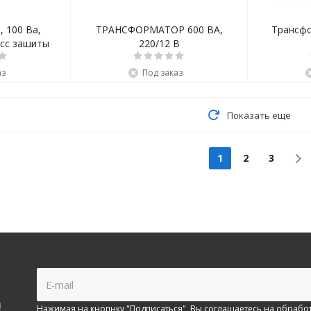
 100 Ва,
ТРАНСФОРМАТОР 600 ВА,
Трансфо
220/12 В
аз
Под заказ
Показать еще
1
2
3
!
Нажимая на кнопнку "Подписаться", Вы соглашаетесь на
обработ