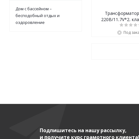
Дом с бассейном –
Трансформатор,
бесподобный отдых и
220В/11,7V*2, класс защиты
оздоровление
IP54
Под зак
Подпишитесь на нашу рассылку,
и получите курс грамотного клиента