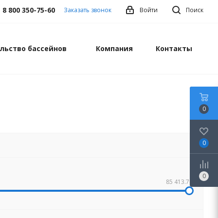
8 800 350-75-60
Заказать звонок
Войти
Поиск
льство бассейнов
Компания
Контакты
0
0
0
85 413.78