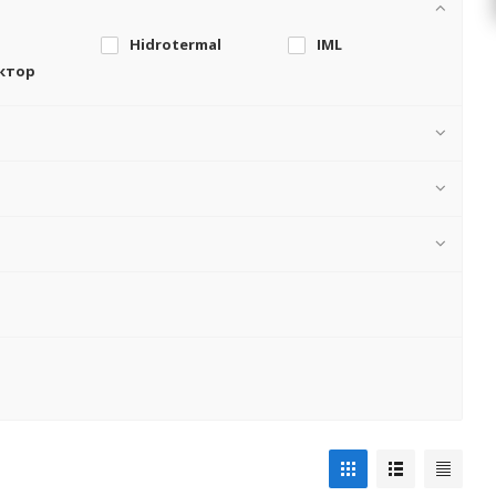
Hidrotermal
IML
ктор