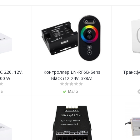
 220, 12V,
Контроллер LN-RF6B-Sens
Трансф
00 W
Black (12-24V, 3x8A)
аз
Мало