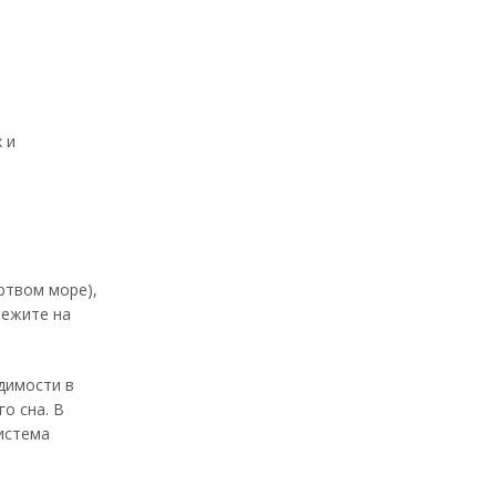
 и
ртвом море),
лежите на
димости в
о сна. В
истема