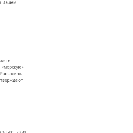
 в Вашем
ожете
ю «морскую»
Рапсалин».
дтверждают
колько таких