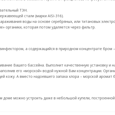
евательный ТЭН.
ержавеющей стали (марки AISI-316).
зараживания воды на основе серебряных, или титановых электро
е» органики, которая потом удаляется через фильтр.
дезинфектором, а содержащийся в природном концентрате бром 
ивание Вашего бассейна. Выполнит качественную установку и н
наполнив его «морской» водой нужной Вам концентрации. Орган
щей кожу. А вместо надоевшего запаха хлора – морской аромат 
ем доме можно устроить даже в небольшой купели, построенной