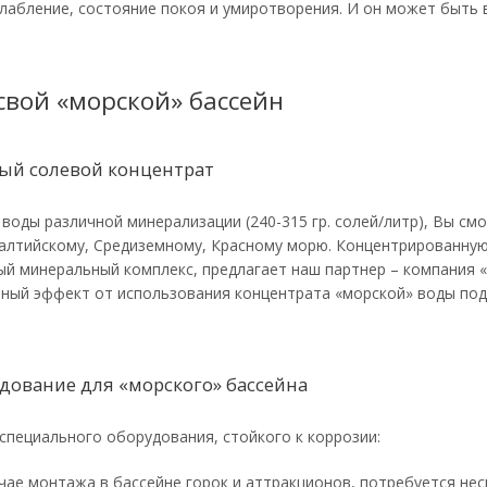
слабление, состояние покоя и умиротворения. И он может быть
 свой «морской» бассейн
ый солевой концентрат
воды различной минерализации (240-315 гр. солей/литр), Вы см
 Балтийскому, Средиземному, Красному морю. Концентрированну
й минеральный комплекс, предлагает наш партнер – компания «
бный эффект от использования концентрата «морской» воды по
дование для «морского» бассейна
специального оборудования, стойкого к коррозии:
учае монтажа в бассейне горок и аттракционов, потребуется нес