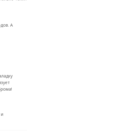
дов. А
–
аладку
изует
брома!
 и