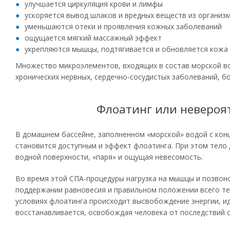
улучшается циркуляция крови и лимфы
ускоряется вывод шлаков и вредных веществ из организ
уменьшаются отеки и проявления кожных заболеваний
ощущается мягкий массажный эффект
укрепляются мышцы, подтягивается и обновляется кожа
Множество микроэлементов, входящих в состав морской во
хронических нервных, сердечно-сосудистых заболеваний, б
Флоатинг или невероят
В домашнем бассейне, заполненном «морской» водой с конц
становится доступным и эффект флоатинга. При этом тело 
водной поверхности, «паря» и ощущая невесомость.
Во время этой СПА-процедуры нагрузка на мышцы и позвоно
поддержании равновесия и правильном положении всего тел
условиях флоатинга происходит высвобождение энергии, ид
восстанавливается, освобождая человека от последствий с