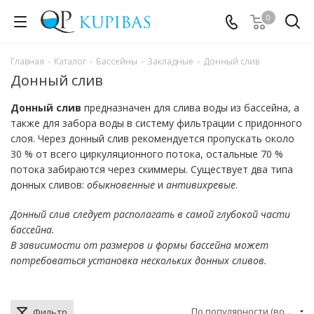
0
Главная
-
Каталог
-
Бассейны
-
Закладные
-
Донный слив
Донный слив
Донный слив
предназначен для слива воды из бассейна, а
также для забора воды в систему фильтрации с придонного
слоя. Через донный слив рекомендуется пропускать около
30 % от всего циркуляционного потока, остальные 70 %
потока забираются через скиммеры. Существует два типа
донных сливов:
обыкновенные
и
антивихревые
.
Донный слив следует располагать в самой глубокой части
бассейна.
В зависимости от размеров и формы бассейна может
потребоваться установка нескольких донных сливов.
По популярности (возрастание)
Фильтр