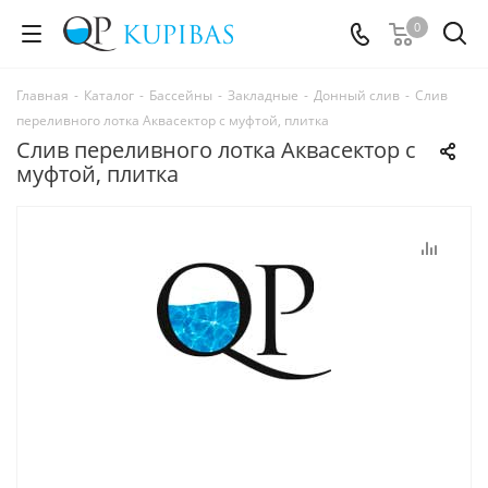
0
Главная
-
Каталог
-
Бассейны
-
Закладные
-
Донный слив
-
Слив
переливного лотка Аквасектор с муфтой, плитка
Слив переливного лотка Аквасектор с
муфтой, плитка