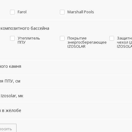
Farol
Marshall Pools
я композитного бассейна
Утеплитель
Покрытие
Защитн
ППУ
энергосберегающее
чехол (
IZOSOLAR
IZOSOLA
ного камня
я ППУ, см
zosolar, мк
в в жёлобе
росить