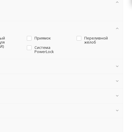
ый
Приямок
Переливной
для
жёлоб
R)
Система
PowerLock