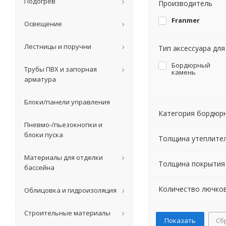
Подогрев
Производитель
Franmer
Освещение
Лестницы и поручни
Тип аксессуара дл
Бордюрный
Трубы ПВХ и запорная
камень
арматура
Блоки/панели управления
Категория бордюр
Пневмо-/пьезокнопки и
блоки пуска
Толщина утеплител
Материалы для отделки
Толщина покрытия I
бассейна
Количество лючко
Облицовка и гидроизоляция
Строительные материалы
Сб