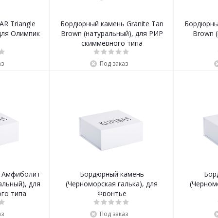
R Triangle
Бордюрный камень Granite Tan
Бордюрный
 для Олимпик
Brown (натуральный), для РИР
Brown (
скиммерного типа
аз
Под заказ
 Амфиболит
Бордюрный камень
Бор
альный), для
(Черноморская галька), для
(Черном
го типа
Фронтье
аз
Под заказ