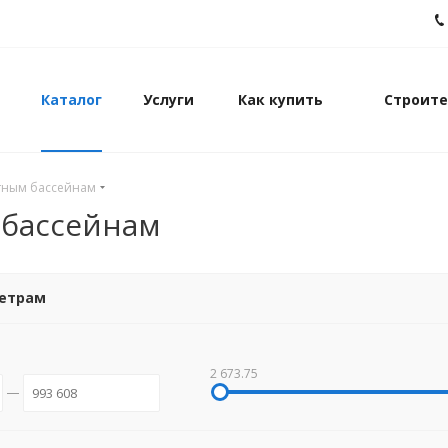
Каталог
Услуги
Как купить
Строите
итным бассейнам
 бассейнам
метрам
2 673.75