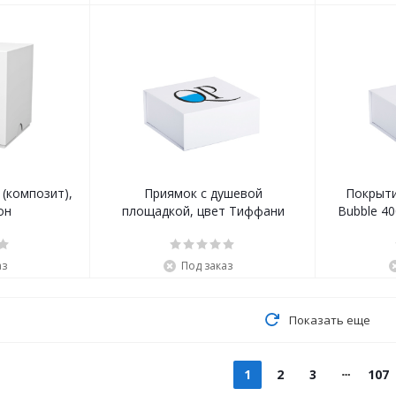
(композит),
Приямок с душевой
Покрыт
он
площадкой, цвет Тиффани
Bubble 40
аз
Под заказ
Показать еще
1
2
3
107