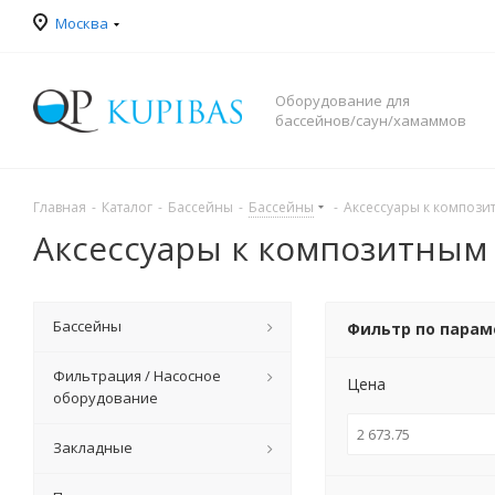
Москва
Оборудование для
бассейнов/саун/хамаммов
Главная
-
Каталог
-
Бассейны
-
Бассейны
-
Аксессуары к композ
Аксессуары к композитным
Бассейны
Фильтр по пара
Фильтрация / Насосное
Цена
оборудование
Закладные