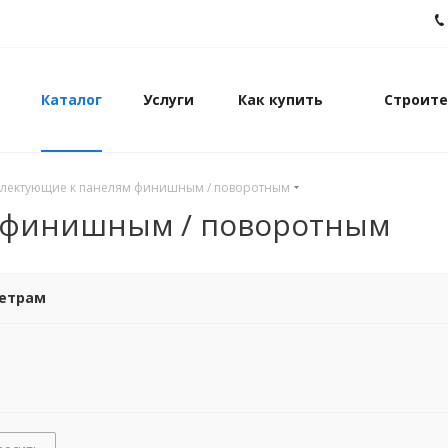
Каталог
Услуги
Как купить
Строите
лектующие к панелям финишным / поворотным
 финишным / поворотным
метрам