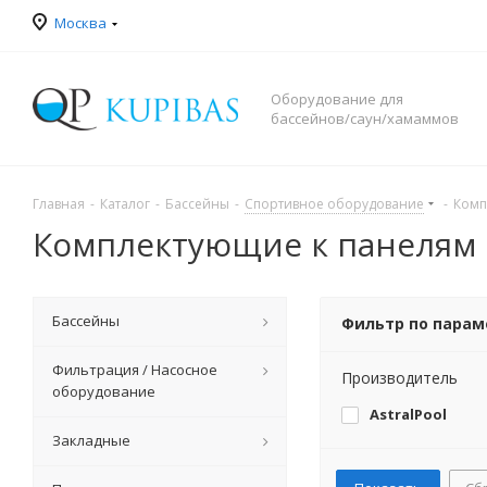
Москва
Оборудование для
бассейнов/саун/хамаммов
Главная
-
Каталог
-
Бассейны
-
Спортивное оборудование
-
Комп
Комплектующие к панелям
Бассейны
Фильтр по пара
Фильтрация / Насосное
Производитель
оборудование
AstralPool
Закладные