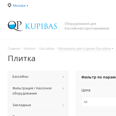
Москва
Оборудование для
бассейнов/саун/хамаммов
Главная
-
Каталог
-
Бассейны
-
Материалы для отделки бассейна
Плитка
Бассейны
Фильтр по пара
Фильтрация / Насосное
Цена
оборудование
Закладные