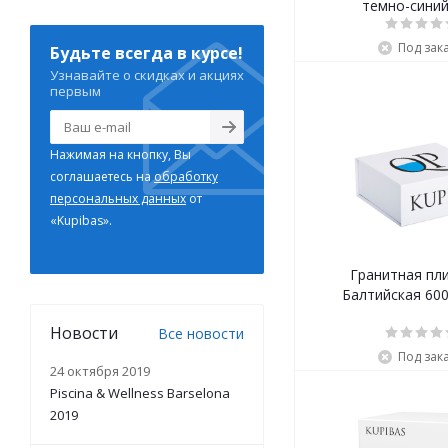
темно-синий
Под зак
Будьте всегда в курсе!
Узнавайте о скидках и акциях
первым
Нажимая на кнопку, Вы
соглашаетесь на
обработку
персональных данных
от
«Kupibas».
Гранитная пл
Балтийская 60
Новости
Все новости
Под зак
24 октября 2019
Piscina & Wellness Barselona
2019