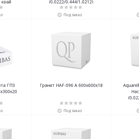
 край
(0,0222/0,444/1,0212)
аз
Под заказ
ита ГПЗ
Гранит HAF-096 A 600х600х18
Aquarel
0х300х20
Нас
(0,02
аз
Под заказ