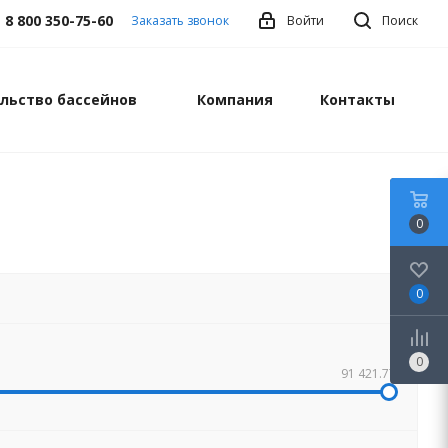
8 800 350-75-60
Заказать звонок
Войти
Поиск
льство бассейнов
Компания
Контакты
0
0
0
91 421.77