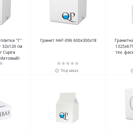
плитка "Г"
Гранит HAF-096 600х300х18
Гранитн
 32х120 см
1325х67
 Cupira
тех. фас
Матовый)
Под заказ