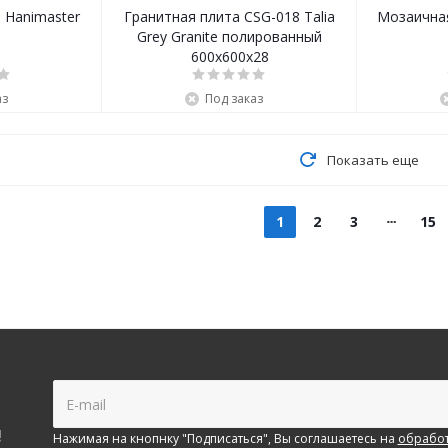
 Hanimaster
Гранитная плита CSG-018 Talia
Мозаичная
Grey Granite полированный
600х600х28
аз
Под заказ
Показать еще
1
2
3
15
!
Нажимая на кнопнку "Подписаться", Вы соглашаетесь на
обработ