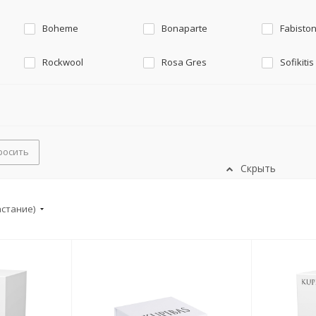
Boheme
Bonaparte
Fabisto
Rockwool
Rosa Gres
Sofikitis
росить
Скрыть
астание)