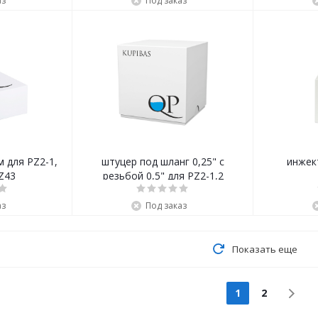
аз
Под заказ
 для PZ2-1,
штуцер под шланг 0,25" с
инжект
Z43
резьбой 0,5" для PZ2-1,2
аз
Под заказ
Показать еще
1
2