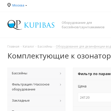
Москва
Оборудование для
бассейнов/саун/хамаммов
Главная
-
Каталог
-
Бассейны
-
Оборудование для дезинфекции во
Комплектующие к озонато
Бассейны
Фильтр по пара
Фильтрация / Насосное
Цена
оборудование
Закладные