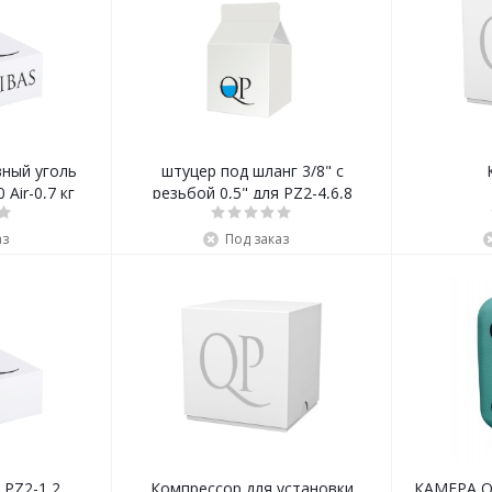
вный уголь
штуцер под шланг 3/8" с
Air-0,7 кг
резьбой 0,5" для PZ2-4,6,8
аз
Под заказ
 PZ2-1,2
Компрессор для установки
КАМЕРА 