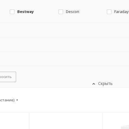
Bestway
Descon
Faraday
росить
Скрыть
астание)