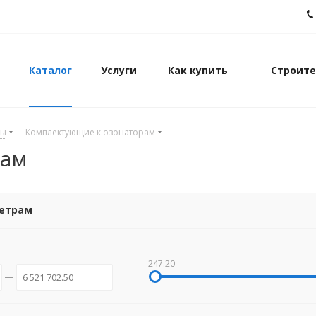
Каталог
Услуги
Как купить
Строите
ды
-
Комплектующие к озонаторам
рам
метрам
247.20