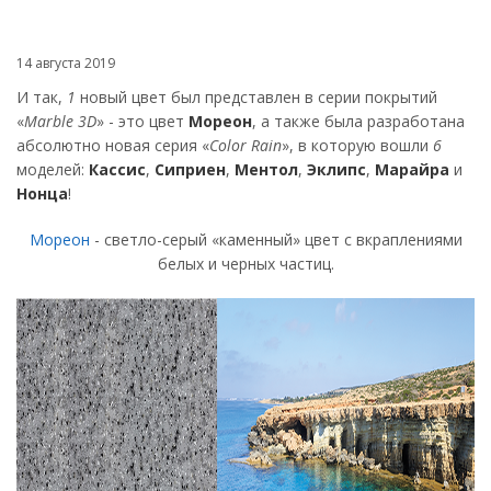
14 августа 2019
И так,
1
новый цвет был представлен в серии покрытий
«
Marble 3D
» - это цвет
Мореон
, а также была разработана
абсолютно новая серия «
Color Rain
», в которую вошли
6
моделей:
Кассис
,
Сиприен
,
Ментол
,
Эклипс
,
Марайра
и
Нонца
!
Мореон
- светло-серый «каменный» цвет с вкраплениями
белых и черных частиц.