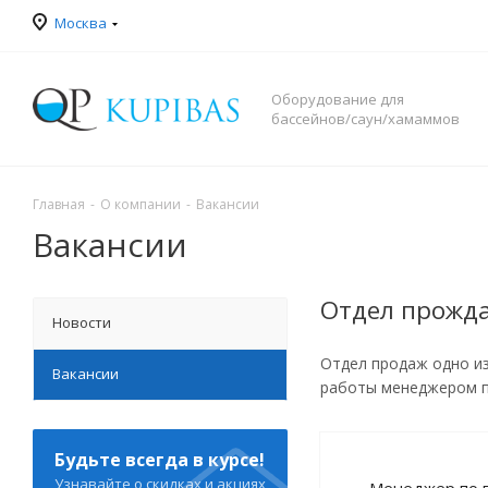
Москва
Оборудование для
бассейнов/саун/хамаммов
Главная
-
О компании
-
Вакансии
Вакансии
Отдел прожд
Новости
Отдел продаж одно из
Вакансии
работы менеджером п
Будьте всегда в курсе!
Узнавайте о скидках и акциях