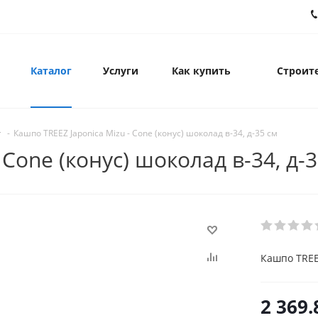
Каталог
Услуги
Как купить
Строите
-
Кашпо TREEZ Japonica Mizu - Cone (конус) шоколад в-34, д-35 см
 Cone (конус) шоколад в-34, д-
Кашпо TREEZ
2 369.