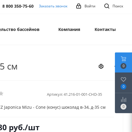
8 800 350-75-60
Заказать звонок
Войти
Поиск
льство бассейнов
Компания
Контакты
35 см
0
0
Артикул:
41.216-01-001-CHD-35
0
 Japonica Mizu - Cone (конус) шоколад в-34, д-35 см
80
руб.
/шт