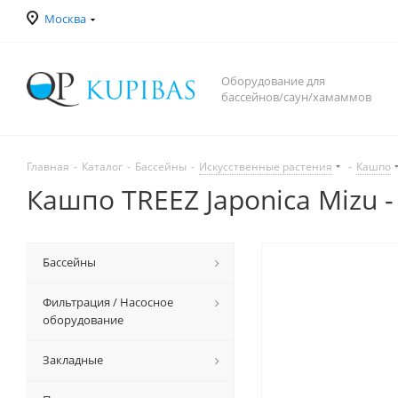
Москва
Оборудование для
бассейнов/саун/хамаммов
Главная
-
Каталог
-
Бассейны
-
Искусственные растения
-
Кашпо
Кашпо TREEZ Japonica Mizu -
Бассейны
Фильтрация / Насосное
оборудование
Закладные