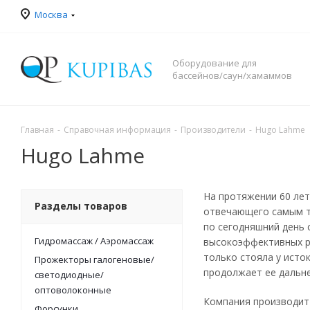
Москва
Оборудование для
бассейнов/саун/хамаммов
Главная
-
Справочная информация
-
Производители
-
Hugo Lahme
Hugo Lahme
На протяжении 60 ле
Разделы товаров
отвечающего самым т
по сегодняшний день 
Гидромассаж / Аэромассаж
высокоэффективных р
только стояла у исто
Прожекторы галогеновые/
продолжает ее дальн
светодиодные/
оптоволоконные
Компания производит
Форсунки