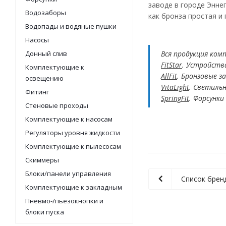
заводе в городе Энне
Водозаборы
как бронза простая и
Водопады и водяные пушки
Насосы
Донный слив
Вся продукция ком
FitStar
. Устройств
Комплектующие к
AllFit
. Бронзовые з
освещению
VitaLight
. Светиль
Фитинг
SpringFit
. Форсунки
Стеновые проходы
Комплектующие к насосам
Регуляторы уровня жидкости
Комплектующие к пылесосам
Скиммеры
Блоки/панели управления
Список брен
Комплектующие к закладным
Пневмо-/пьезокнопки и
блоки пуска