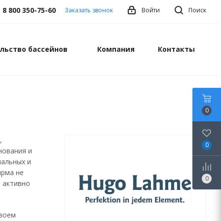
8 800 350-75-60
Заказать звонок
Войти
Поиск
льство бассейнов
Компания
Контакты
0
,
0
нования и
мальных и
ирма не
0
и активно
своем