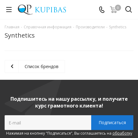
0
Главная
-
Справочная информация
-
Производители
-
Synthetics
Synthetics
Список брендов
Подпишитесь на нашу рассылку, и получите
курс грамотного клиента!
Нажимая на кнопнку "Подписаться", Вы соглашаетесь на
обработку