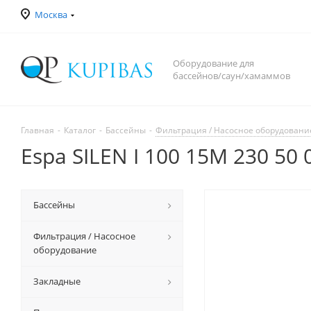
Москва
Оборудование для
бассейнов/саун/хамаммов
Главная
-
Каталог
-
Бассейны
-
Фильтрация / Насосное оборудовани
Espa SILEN I 100 15M 230 50
Бассейны
Фильтрация / Насосное
оборудование
Закладные