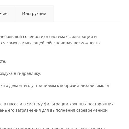
чие
Инструкции
небольшой солености) в системах фильтрации и
яется самовсасывающей, обеспечивая возможность
те.
здуха в гидравлику.
что делает его устойчивым к коррозии независимо от
е в насос и в систему фильтрации крупных посторонних
пень его загрязнения для выполнения своевременной
 модели присутствует встроенная тепловая защита.