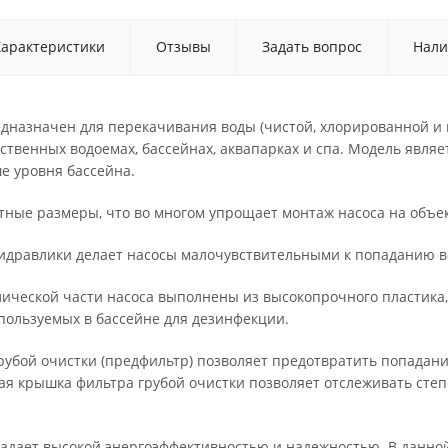
Характеристики
Отзывы
Задать вопрос
Нали
дназначен для перекачивания воды (чистой, хлорированной и 
ственных водоемах, бассейнах, аквапарках и спа. Модель явл
е уровня бассейна.
тные размеры, что во многом упрощает монтаж насоса на объек
идравлики делает насосы малочувствительными к попаданию во
ической части насоса выполнены из высокопрочного пластика, 
спользуемых в бассейне для дезинфекции.
убой очистки (предфильтр) позволяет предотвратить попадани
ая крышка фильтра грубой очистки позволяет отслеживать сте
адает высокой энергоэффективностью и надежностью. В данной