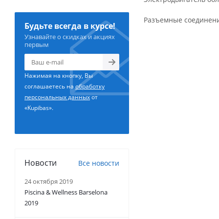
Разъемные соединения
Будьте всегда в курсе!
Узнавайте о скидках и акциях
первым
Нажимая на кнопку, Вы
соглашаетесь на
обработку
персональных данных
от
«Kupibas».
Новости
Все новости
24 октября 2019
Piscina & Wellness Barselona
2019