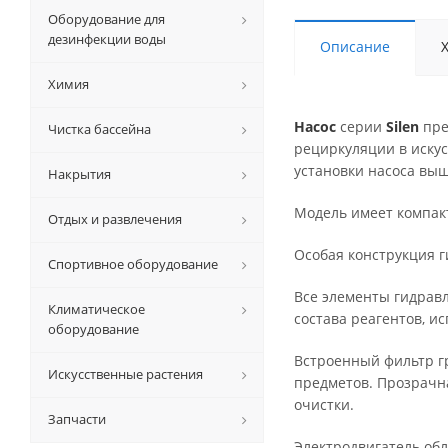
Оборудование для
дезинфекции воды
Описание
Химия
Насос
серии
Silen
пре
Чистка бассейна
рециркуляции в искус
установки насоса выш
Накрытия
Модель имеет компак
Отдых и развлечения
Особая конструкция г
Спортивное оборудование
Все элементы гидравл
Климатическое
состава реагентов, и
оборудование
Встроенный фильтр гр
Искусственные растения
предметов. Прозрачн
очистки.
Запчасти
Электродвигатель обл