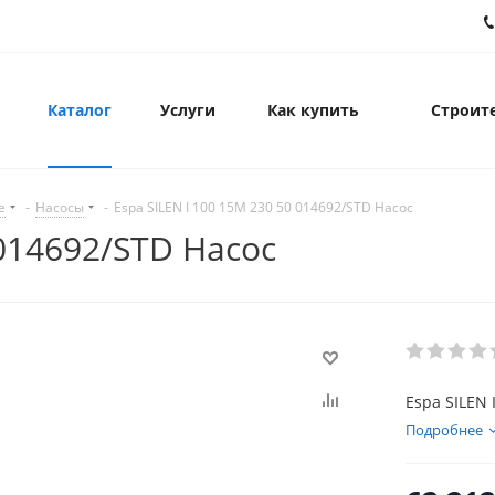
Каталог
Услуги
Как купить
Строите
е
-
Насосы
-
Espa SILEN I 100 15M 230 50 014692/STD Насос
 014692/STD Насос
Espa SILEN 
Подробнее