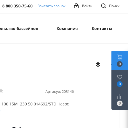
8 800 350-75-60
Заказать звонок
Войти
Поиск
льство бассейнов
Компания
Контакты
0
0
Артикул:
203146
0
I 100 15M 230 50 014692/STD Насос