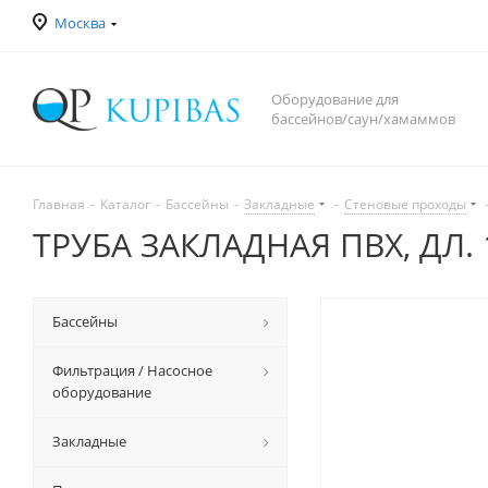
Москва
Оборудование для
бассейнов/саун/хамаммов
Главная
-
Каталог
-
Бассейны
-
Закладные
-
Стеновые проходы
ТРУБА ЗАКЛАДНАЯ ПВХ, ДЛ. 
Бассейны
Фильтрация / Насосное
оборудование
Закладные