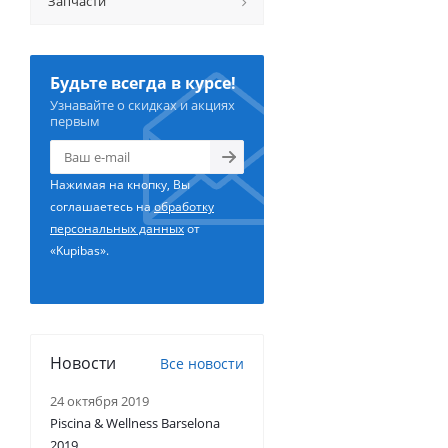
Запчасти
Будьте всегда в курсе!
Узнавайте о скидках и акциях
первым
Нажимая на кнопку, Вы
соглашаетесь на
обработку
персональных данных
от
«Kupibas».
Новости
Все новости
24 октября 2019
Piscina & Wellness Barselona
2019