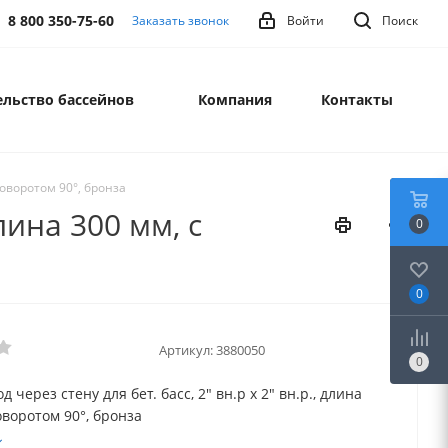
8 800 350-75-60
Заказать звонок
Войти
Поиск
льство бассейнов
Компания
Контакты
 поворотом 90°, бронза
длина 300 мм, с
0
0
Артикул:
3880050
0
д через стену для бет. басс, 2" вн.р х 2" вн.р., длина
оворотом 90°, бронза