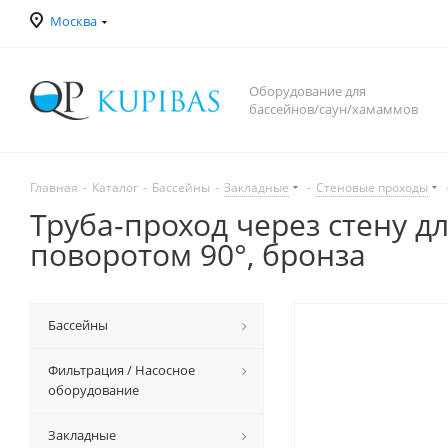
Москва
Оборудование для
бассейнов/саун/хамаммов
Главная
-
Каталог
-
Бассейны
-
Закладные
-
Стеновые проходы
Труба-проход через стену для 
поворотом 90°, бронза
Бассейны
Фильтрация / Насосное
оборудование
Закладные