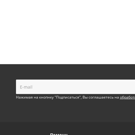
!
Нажимая на кнопнку "Подписаться", Вы соглашаетесь на
обработ
Помощь