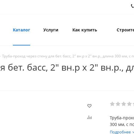
Каталог
Услуги
Как купить
Строите
-
Труба-проход через стену для бет. басс, 2" вн.р х 2" вн.р., длина 300 мм, с
бет. басс, 2" вн.р х 2" вн.р., 
Труба-прохо
300 мм, с п
Подробнее