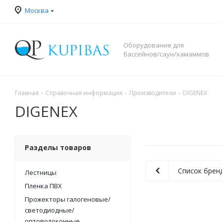
Москва
Оборудование для
бассейнов/саун/хамаммов
Главная
-
Справочная информация
-
Производители
-
DIGENEX
DIGENEX
Разделы товаров
Список брен
Лестницы
Пленка ПВХ
Прожекторы галогеновые/
светодиодные/
оптоволоконные