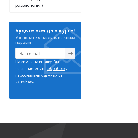
развлечения)
Будьте всегда в курсе!
Узнавайте о скидках и акциях
первым
Нажимая на кнопку, Вы
соглашаетесь на
обработку
персональных данных
от
«Kupibas».