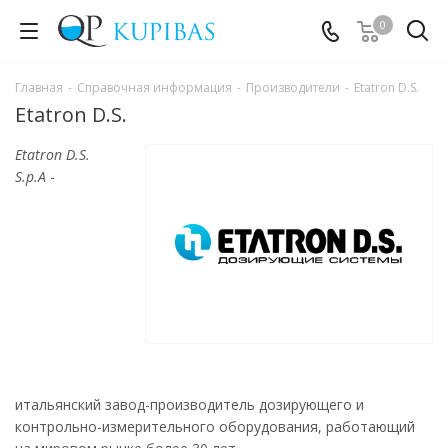
0
Главная
-
Справочная информация
-
Производители
-
Etatron D.S.
Etatron D.S.
Etatron D.S.
S.p.A
-
итальянский завод-производитель дозирующего и
контрольно-измерительного оборудования, работающий