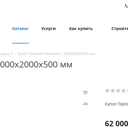
Каталог
Услуги
Как купить
Строите
формы
-
Купол Teplofom «Конверт», 2000х2000х500 мм
2000х2000х500 мм
Купол Tepl
62 00