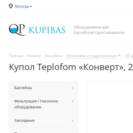
Москва
Оборудование для
бассейнов/саун/хамаммов
Главная
-
Каталог
-
Бассейны
-
Облицовка и гидроизоляция
-
3D 
Купол Teplofom «Конверт», 
Бассейны
Фильтрация / Насосное
оборудование
Закладные