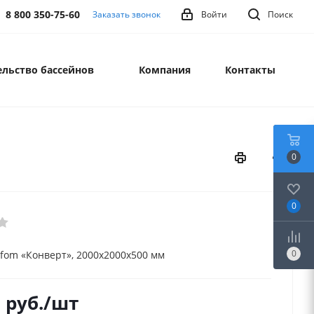
8 800 350-75-60
Заказать звонок
Войти
Поиск
льство бассейнов
Компания
Контакты
0
0
0
ofom «Конверт», 2000х2000х500 мм
0
руб.
/шт