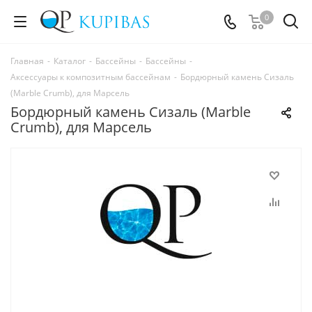
0
Главная
-
Каталог
-
Бассейны
-
Бассейны
-
Аксессуары к композитным бассейнам
-
Бордюрный камень Сизаль
(Marble Crumb), для Марсель
Бордюрный камень Сизаль (Marble
Crumb), для Марсель