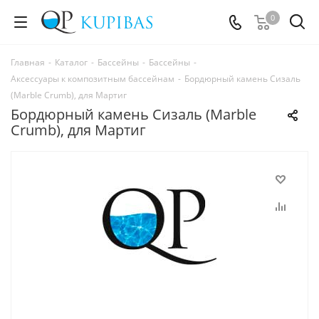
0
Главная
-
Каталог
-
Бассейны
-
Бассейны
-
Аксессуары к композитным бассейнам
-
Бордюрный камень Сизаль
(Marble Crumb), для Мартиг
Бордюрный камень Сизаль (Marble
Crumb), для Мартиг