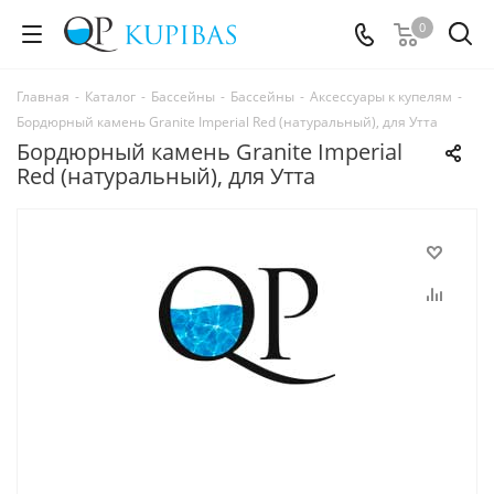
0
Главная
-
Каталог
-
Бассейны
-
Бассейны
-
Аксессуары к купелям
-
Бордюрный камень Granite Imperial Red (натуральный), для Утта
Бордюрный камень Granite Imperial
Red (натуральный), для Утта