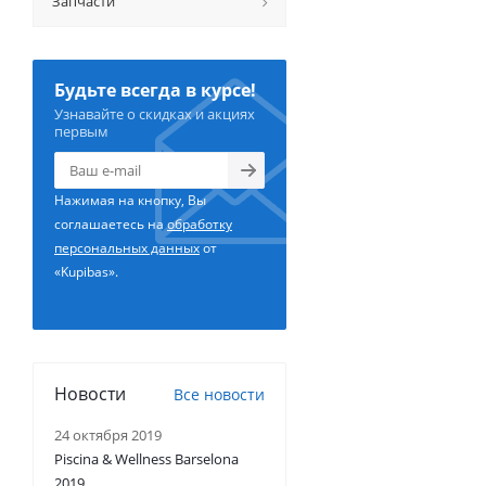
Запчасти
Будьте всегда в курсе!
Узнавайте о скидках и акциях
первым
Нажимая на кнопку, Вы
соглашаетесь на
обработку
персональных данных
от
«Kupibas».
Новости
Все новости
24 октября 2019
Piscina & Wellness Barselona
2019