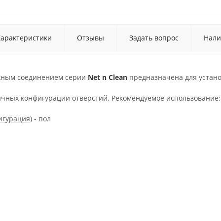
Характеристики
Отзывы
Задать вопрос
Нали
жным соединением серии
Net n Clean
предназначена для устано
ичных конфигурации отверстий. Рекомендуемое использование:
игурация
) - пол