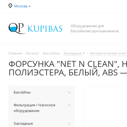
Москва
Оборудование для
бассейнов/саун/хамаммов
Главная
-
Каталог
-
Бассейны
-
Закладные
-
Автоматическая очис
ФОРСУНКА "NET N CLEAN", 
ПОЛИЭСТЕРА, БЕЛЫЙ, ABS 
Бассейны
Фильтрация / Насосное
оборудование
Закладные