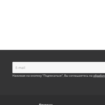
!
Нажимая на кнопнку "Подписаться", Вы соглашаетесь на
обработ
Помощь