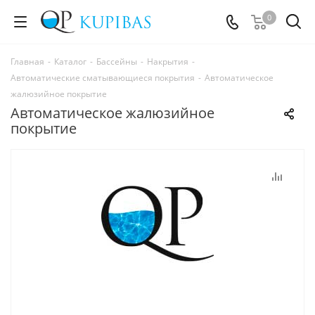
0
Главная
-
Каталог
-
Бассейны
-
Накрытия
-
Автоматические сматывающиеся покрытия
-
Автоматическое
жалюзийное покрытие
Автоматическое жалюзийное
покрытие