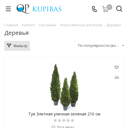
0
Главная
-
Каталог
-
Бассейны
-
Искусственные растения
-
Деревья
Деревья
По популярности (возрастание)
Фильтр
Туя Элитная уличная зеленая 210 см
Под заказ