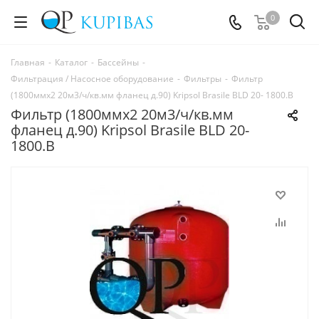
0
Главная
-
Каталог
-
Бассейны
-
Фильтрация / Насосное оборудование
-
Фильтры
-
Фильтр
(1800ммх2 20м3/ч/кв.мм фланец д.90) Kripsol Brasile BLD 20- 1800.В
Фильтр (1800ммх2 20м3/ч/кв.мм
фланец д.90) Kripsol Brasile BLD 20-
1800.В