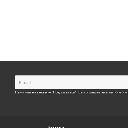
!
Нажимая на кнопнку "Подписаться", Вы соглашаетесь на
обработ
Помощь