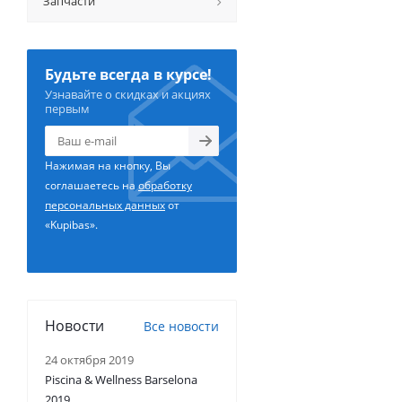
Запчасти
Будьте всегда в курсе!
Узнавайте о скидках и акциях
первым
Нажимая на кнопку, Вы
соглашаетесь на
обработку
персональных данных
от
«Kupibas».
Новости
Все новости
24 октября 2019
Piscina & Wellness Barselona
2019