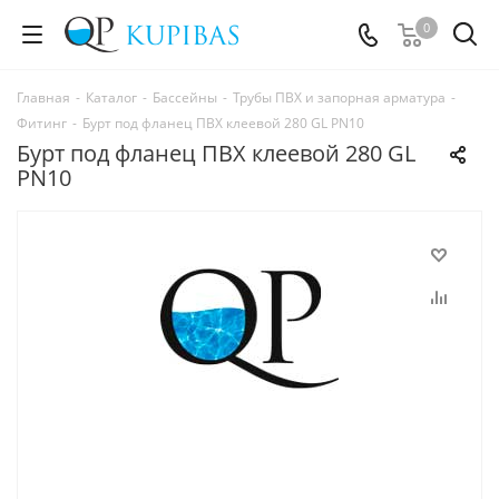
0
Главная
-
Каталог
-
Бассейны
-
Трубы ПВХ и запорная арматура
-
Фитинг
-
Бурт под фланец ПВХ клеевой 280 GL PN10
Бурт под фланец ПВХ клеевой 280 GL
PN10