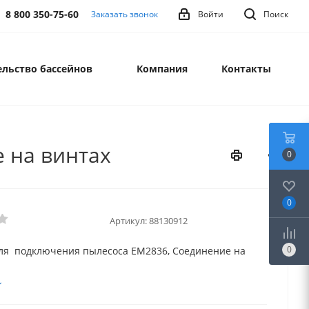
8 800 350-75-60
Заказать звонок
Войти
Поиск
льство бассейнов
Компания
Контакты
 на винтах
0
0
Артикул:
88130912
0
ля подключения пылесоса EM2836, Соединение на