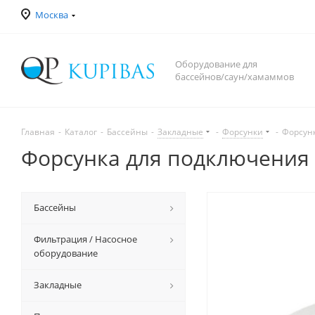
Москва
Оборудование для
бассейнов/саун/хамаммов
Главная
-
Каталог
-
Бассейны
-
Закладные
-
Форсунки
-
Форсун
Форсунка для подключения 
Бассейны
Фильтрация / Насосное
оборудование
Закладные