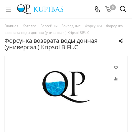
0
Главная
-
Каталог
-
Бассейны
-
Закладные
-
Форсунки
-
Форсунка
возврата воды донная (универсал.) Kripsol BIFL.С
Форсунка возврата воды донная
(универсал.) Kripsol BIFL.С