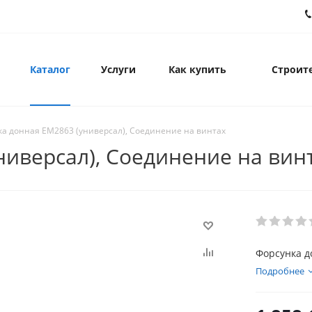
Каталог
Услуги
Как купить
Строите
а донная EM2863 (универсал), Соединение на винтах
ниверсал), Соединение на вин
Форсунка д
Подробнее