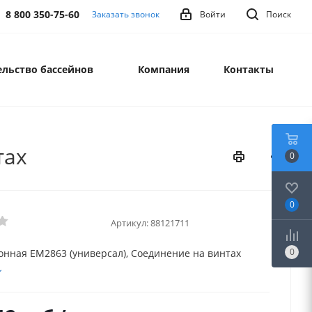
8 800 350-75-60
Заказать звонок
Войти
Поиск
льство бассейнов
Компания
Контакты
тах
0
0
Артикул:
88121711
0
онная EM2863 (универсал), Соединение на винтах