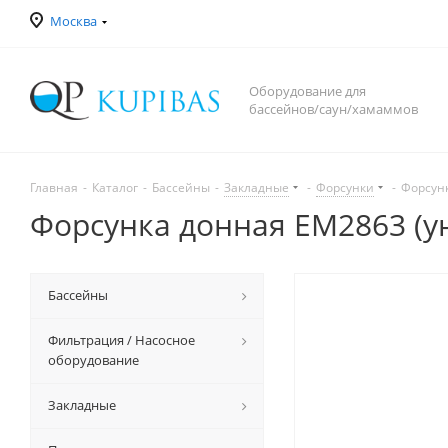
Москва
Оборудование для
бассейнов/саун/хамаммов
Главная
-
Каталог
-
Бассейны
-
Закладные
-
Форсунки
-
Форсунк
Форсунка донная EM2863 (у
Бассейны
Фильтрация / Насосное
оборудование
Закладные