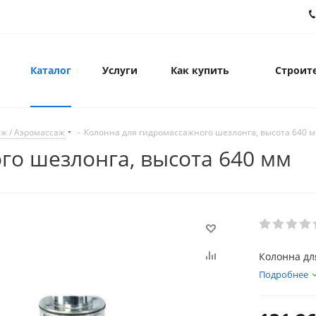
Каталог
Услуги
Как купить
Строите
ж / Аэромассаж
-
Колонна для гидромассажного шезлонга, высота 640 
го шезлонга, высота 640 мм
Колонна дл
Подробнее