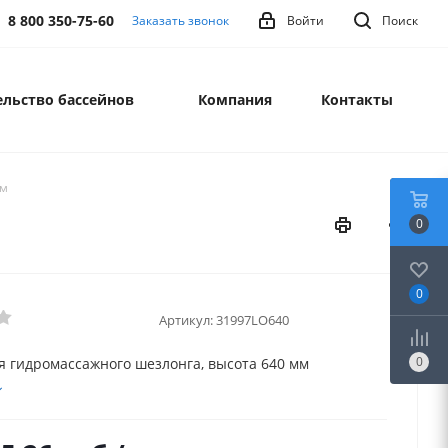
8 800 350-75-60
Заказать звонок
Войти
Поиск
льство бассейнов
Компания
Контакты
мм
0
0
Артикул:
31997LO640
0
я гидромассажного шезлонга, высота 640 мм