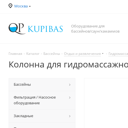
Москва
Оборудование для
бассейнов/саун/хамаммов
Главная
-
Каталог
-
Бассейны
-
Отдых и развлечения
-
Гидромасса
Колонна для гидромассажно
Бассейны
Фильтрация / Насосное
оборудование
Закладные