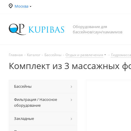
Москва
Оборудование для
бассейнов/саун/хамаммов
Главная
-
Каталог
-
Бассейны
-
Отдых и развлечения
-
Гидромасса
Комплект из 3 массажных фо
Бассейны
Фильтрация / Насосное
оборудование
Закладные