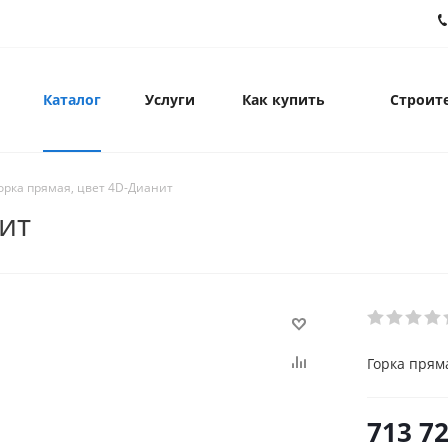
Каталог
Услуги
Как купить
Строите
орка прямая, цвет 4D-Дианит
ит
Горка прям
713 7