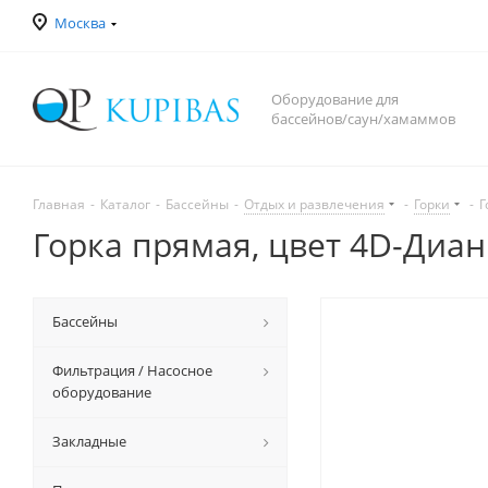
Москва
Оборудование для
бассейнов/саун/хамаммов
Главная
-
Каталог
-
Бассейны
-
Отдых и развлечения
-
Горки
-
Г
Горка прямая, цвет 4D-Диан
Бассейны
Фильтрация / Насосное
оборудование
Закладные