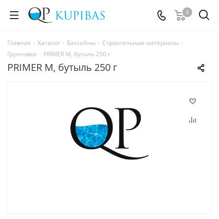
0
Главная
-
Каталог
-
Бассейны
-
Строительные материалы
-
Грунтовки
-
PRIMER M, бутыль 250 г
PRIMER M, бутыль 250 г